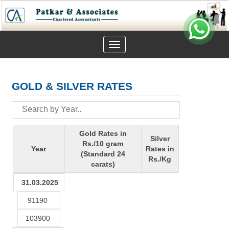
Toggle
navigation
GOLD & SILVER RATES
Gold Rates in
Silver
Rs./10 gram
Year
Rates in
(Standard 24
Rs./Kg
carats)
31.03.2025
91190
103900